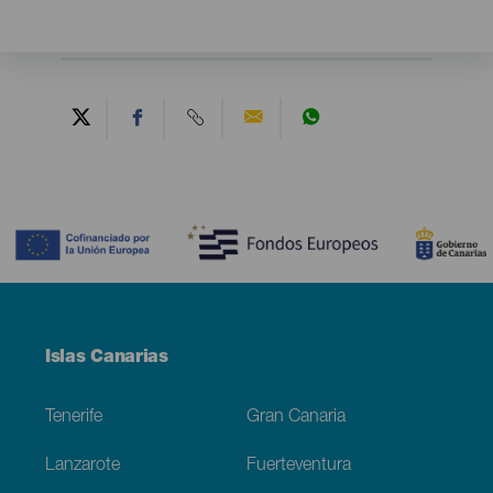
Contenido
Menú
Islas Canarias
Footer
Tenerife
Gran Canaria
Lanzarote
Fuerteventura