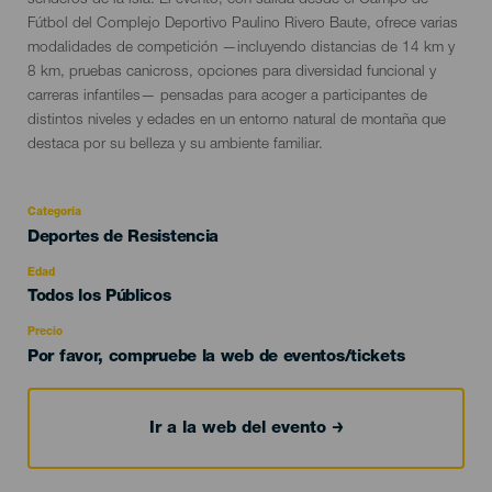
senderos de la isla. El evento, con salida desde el Campo de
Fútbol del Complejo Deportivo Paulino Rivero Baute, ofrece varias
modalidades de competición —incluyendo distancias de 14 km y
8 km, pruebas canicross, opciones para diversidad funcional y
carreras infantiles— pensadas para acoger a participantes de
distintos niveles y edades en un entorno natural de montaña que
destaca por su belleza y su ambiente familiar.
Categoría
Categoría
Deportes de Resistencia
del
evento
Edad
Edad
Todos los Públicos
Recomendada
Precio
Por favor, compruebe la web de eventos/tickets
Ir a la web del evento