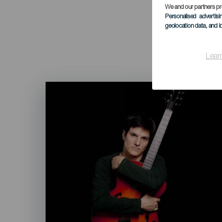
We and our partners pr
Personalised advertis
geolocation data, and i
Lear
Imagen
Listado