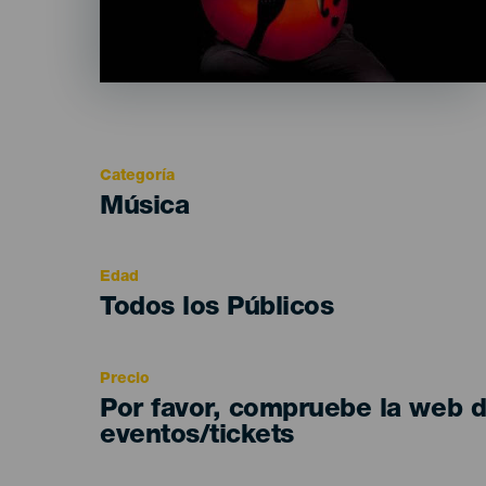
Categoría
Categoría
Música
del
evento
Edad
Edad
Todos los Públicos
Recomendada
Precio
Por favor, compruebe la web 
eventos/tickets