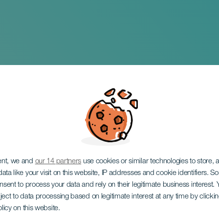
heiro Trio en concie
ent, we and
our 14 partners
use cookies or similar technologies to store,
ata like your visit on this website, IP addresses and cookie identifiers. 
onsent to process your data and rely on their legitimate business interest
ject to data processing based on legitimate interest at any time by click
olicy on this website.