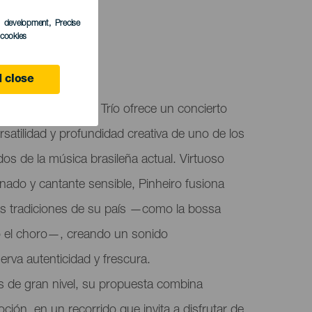
s development
, Precise
l cookies
ife
 close
e, el Chico Pinheiro Trío ofrece un concierto
ersatilidad y profundidad creativa de uno de los
dos de la música brasileña actual. Virtuoso
inado y cantante sensible, Pinheiro fusiona
 las tradiciones de su país —como la bossa
 o el choro—, creando un sonido
va autenticidad y frescura.
de gran nivel, su propuesta combina
oción, en un recorrido que invita a disfrutar de