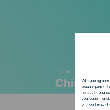
TENERIFE
Chico Pin
With your agreem
process personal d
not ask for your c
your consent or ob
or in our Privacy P