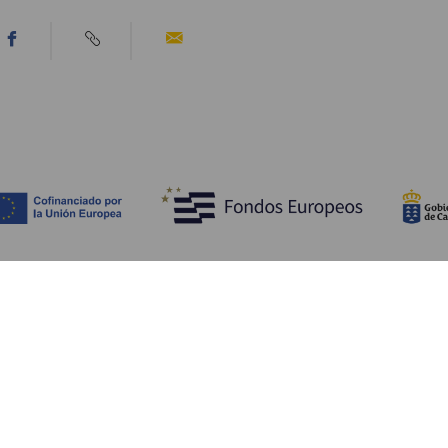
Descubre
I
Bodas
Costa y playa
A