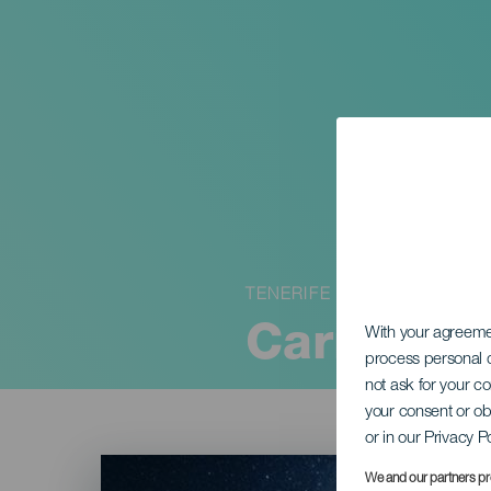
TENERIFE
Carrera N
With your agreem
process personal d
not ask for your c
your consent or ob
or in our Privacy P
Imagen
Listado
We and our partners pr