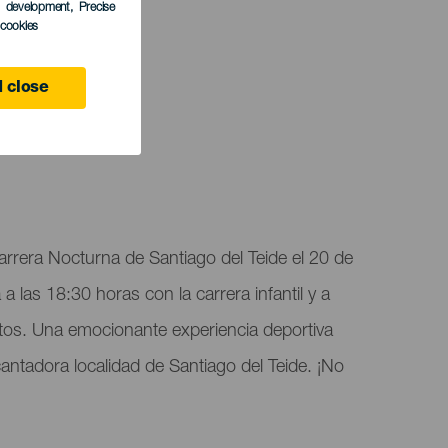
s development
, Precise
l cookies
 close
Carrera Nocturna de Santiago del Teide el 20 de
 las 18:30 horas con la carrera infantil y a
ltos. Una emocionante experiencia deportiva
ncantadora localidad de Santiago del Teide. ¡No