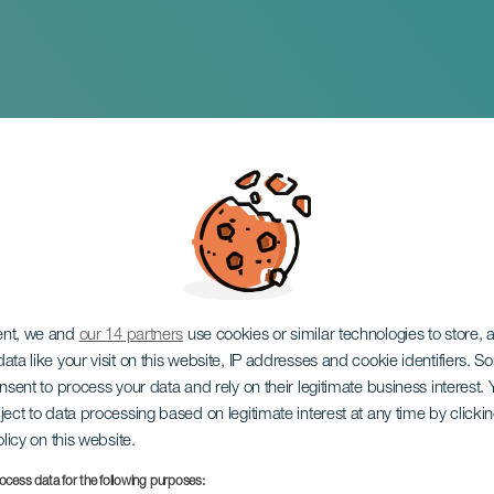
octurna Santiago de
ent, we and
our 14 partners
use cookies or similar technologies to store,
ata like your visit on this website, IP addresses and cookie identifiers. 
onsent to process your data and rely on their legitimate business interest
ject to data processing based on legitimate interest at any time by click
olicy on this website.
ocess data for the following purposes: