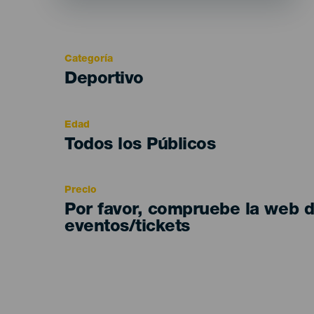
Categoría
Categoría
Deportivo
del
evento
Edad
Edad
Todos los Públicos
Recomendada
Precio
Por favor, compruebe la web 
eventos/tickets