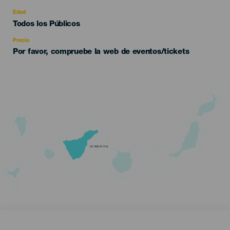
del
evento
Edad
Edad
Todos los Públicos
Recomendada
Precio
Por favor, compruebe la web de eventos/tickets
TENERIFE