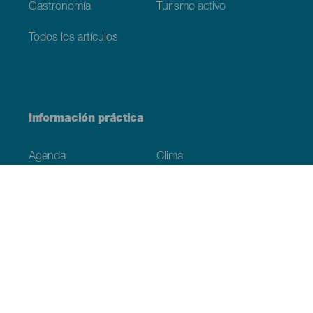
Gastronomía
Turismo activo
Todos los artículos
Información práctica
Agenda
Clima
Cómo llegar
Dónde comer
Dónde dormir
El archipiélago
Compromiso con la sostenibilidad
Servicios
Simulacro, podcast de ficción