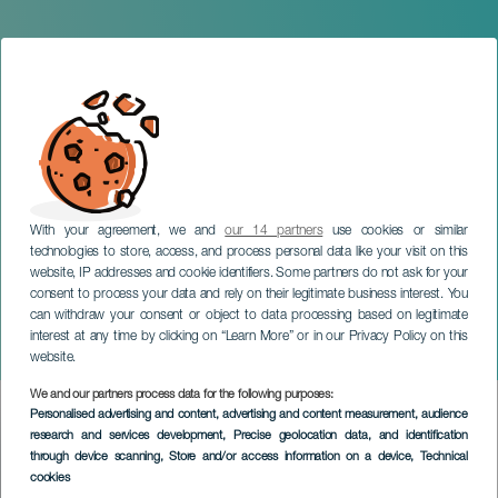
With your agreement, we and
our 14 partners
use cookies or similar
technologies to store, access, and process personal data like your visit on this
website, IP addresses and cookie identifiers. Some partners do not ask for your
consent to process your data and rely on their legitimate business interest. You
can withdraw your consent or object to data processing based on legitimate
TENERIFE
interest at any time by clicking on “Learn More” or in our Privacy Policy on this
Carrera del color
website.
We and our partners process data for the following purposes:
Imagen
Personalised advertising and content, advertising and content measurement, audience
Listado
research and services development
, Precise geolocation data, and identification
through device scanning
, Store and/or access information on a device
, Technical
cookies