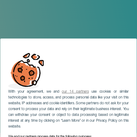
With your agreement, we and
our 14 partners
use cookies or similar
technologies to store, access, and process personal data like your visit on this
website, IP addresses and cookie identifiers. Some partners do not ask for your
consent to process your data and rely on their legitimate business interest. You
TENERIFE
can withdraw your consent or object to data processing based on legitimate
Carnaval La Caleta de
interest at any time by clicking on “Learn More” or in our Privacy Policy on this
Interián
website.
We and our partners process data for the following purposes: