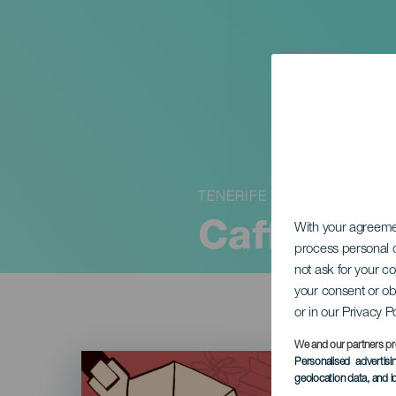
TENERIFE
Caffest
With your agreem
process personal d
not ask for your c
your consent or ob
or in our Privacy P
We and our partners pr
Imagen
Personalised advertis
Listado
geolocation data, and i