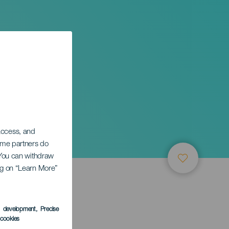
 access, and
Some partners do
. You can withdraw
ing on “Learn More”
s development
, Precise
l cookies