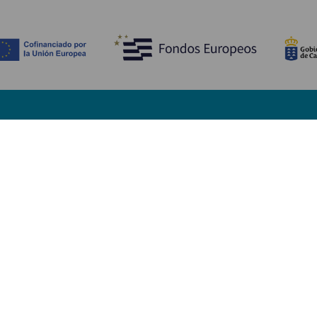
Descubre
I
Bodas
Costa y playa
A
Cruceros
Cultura
Có
Gastronomía
Turismo activo
Dó
Todos los artículos