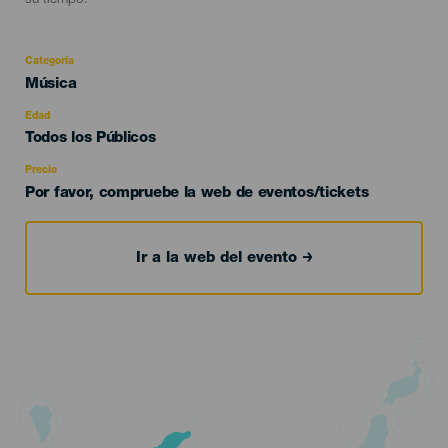
su tiempo.
Categoría
Categoría
Música
del
evento
Edad
Edad
Todos los Públicos
Recomendada
Precio
Por favor, compruebe la web de eventos/tickets
Ir a la web del evento