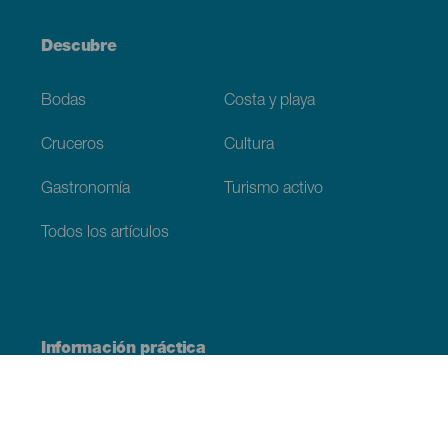
Descubre
Bodas
Costa y playa
Cruceros
Cultura
Gastronomía
Turismo activo
Todos los artículos
Información práctica
Agenda
Clima
Cómo llegar
Dónde comer