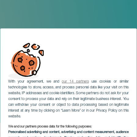
With your agreement, we and
our 14 partners
use cookies or similar
technologies to store, access, and process personal data like your visit on this
website, IP addresses and cookie identifiers. Some partners do not ask for your
consent to process your data and rely on their legitimate business interest. You
can withdraw your consent or object to data processing based on legitimate
TENERIFE
interest at any time by clicking on “Learn More” or in our Privacy Policy on this
Brahms y sus protegidos
website.
We and our partners process data for the following purposes:
Imagen
Personalised advertising and content, advertising and content measurement, audience
Listado