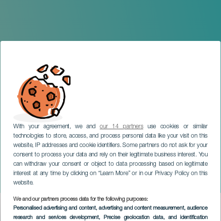
With your agreement, we and
our 14 partners
use cookies or similar
technologies to store, access, and process personal data like your visit on this
website, IP addresses and cookie identifiers. Some partners do not ask for your
consent to process your data and rely on their legitimate business interest. You
can withdraw your consent or object to data processing based on legitimate
TENERIFE
interest at any time by clicking on “Learn More” or in our Privacy Policy on this
Bendita Comedia
website.
We and our partners process data for the following purposes:
Imagen
Personalised advertising and content, advertising and content measurement, audience
Listado
research and services development
, Precise geolocation data, and identification