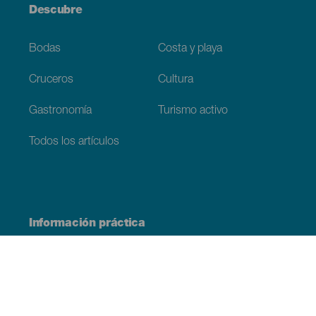
Descubre
Bodas
Costa y playa
Cruceros
Cultura
Gastronomía
Turismo activo
Todos los artículos
Información práctica
Agenda
Clima
Cómo llegar
Dónde comer