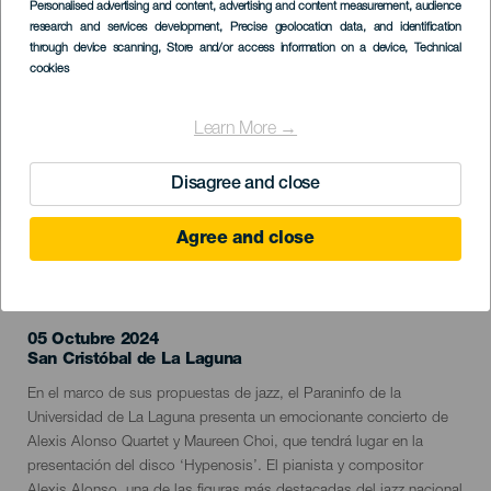
Imagen
Personalised advertising and content, advertising and content measurement, audience
Listado
research and services development
, Precise geolocation data, and identification
through device scanning
, Store and/or access information on a device
, Technical
cookies
Learn More →
Disagree and close
Agree and close
EVENTO PASADO
05 Octubre 2024
Localidad
San Cristóbal de La Laguna
Descripción
En el marco de sus propuestas de jazz, el Paraninfo de la
del
Universidad de La Laguna presenta un emocionante concierto de
evento
Alexis Alonso Quartet y Maureen Choi, que tendrá lugar en la
presentación del disco ‘Hypenosis’. El pianista y compositor