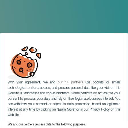
With your agreement, we and
our 14 partners
use cookies or similar
technologies to store, access, and process personal data like your visit on this
website, IP addresses and cookie identifiers. Some partners do not ask for your
consent to process your data and rely on their legitimate business interest. You
TENERIFE
can withdraw your consent or object to data processing based on legitimate
Alexis Alonso y Maureen
interest at any time by clicking on “Learn More” or in our Privacy Policy on this
Choi en concierto
website.
We and our partners process data for the following purposes: