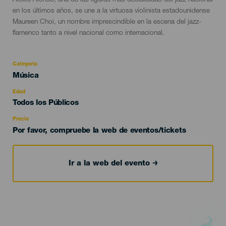
Alexis Alonso, una de las figuras más destacadas del jazz nacional
en los últimos años, se une a la virtuosa violinista estadounidense
Maureen Choi, un nombre imprescindible en la escena del jazz-
flamenco tanto a nivel nacional como internacional.
Categoría
Categoría
Música
del
evento
Edad
Edad
Todos los Públicos
Recomendada
Precio
Por favor, compruebe la web de eventos/tickets
Ir a la web del evento