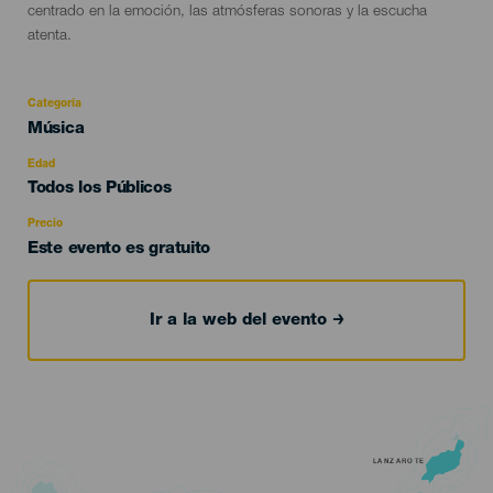
centrado en la emoción, las atmósferas sonoras y la escucha
atenta.
Categoría
Categoría
Música
del
evento
Edad
Edad
Todos los Públicos
Recomendada
Precio
Este evento es gratuito
Ir a la web del evento
LANZAROTE