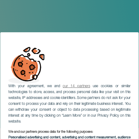
With your agreement, we and
our 14 partners
use cookies or similar
technologies to store, access, and process personal data like your visit on this
website, IP addresses and cookie identifiers. Some partners do not ask for your
consent to process your data and rely on their legitimate business interest. You
can withdraw your consent or object to data processing based on legitimate
LANZAROTE
interest at any time by clicking on “Learn More” or in our Privacy Policy on this
Velvet Flores en concierto
website.
We and our partners process data for the following purposes:
Imagen
Personalised advertising and content, advertising and content measurement, audience