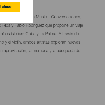
 close
la presenta Tegala’s Music – Conversaciones,
 Ríos y Pablo Rodríguez que propone un viaje
raíces isleñas: Cuba y La Palma. A través de
no y el violín, ambos artistas exploran nuevas
a improvisación, la memoria y la búsqueda de