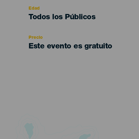
evento
Edad
Edad
Todos los Públicos
Recomendada
Precio
Este evento es gratuito