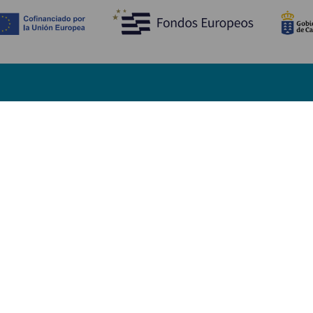
Descubre
I
Bodas
Costa y playa
A
Cruceros
Cultura
Có
Gastronomía
Turismo activo
Dó
Todos los artículos