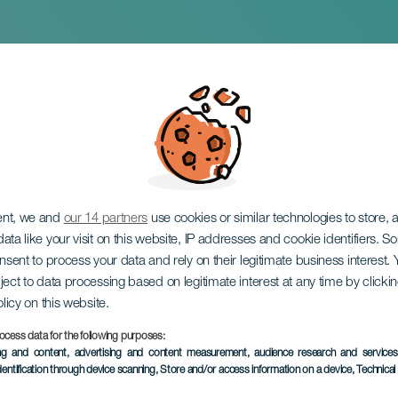
Music: Conversacio
ent, we and
our 14 partners
use cookies or similar technologies to store,
ata like your visit on this website, IP addresses and cookie identifiers. 
onsent to process your data and rely on their legitimate business interest
ject to data processing based on legitimate interest at any time by click
olicy on this website.
ocess data for the following purposes:
EVENTO PASADO
ing and content, advertising and content measurement, audience research and service
dentification through device scanning
, Store and/or access information on a device
, Technica
19 Diciembre 2025