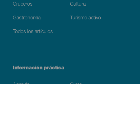
Cruceros
Cultura
Gastronomía
Turismo activo
Todos los artículos
Información práctica
Agenda
Clima
Cómo llegar
Dónde comer
Dónde dormir
El archipiélago
Compromiso con la sostenibilidad
Servicios