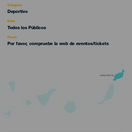
Categoría
Categoría
Deportivo
del
evento
Edad
Edad
Todos los Públicos
Recomendada
Precio
Por favor, compruebe la web de eventos/tickets
LANZAROTE