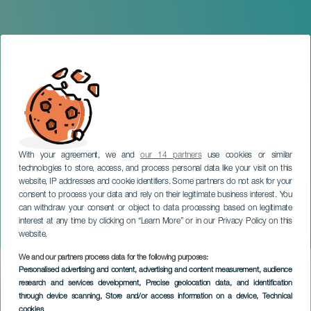
With your agreement, we and
our 14 partners
use cookies or similar
technologies to store, access, and process personal data like your visit on this
website, IP addresses and cookie identifiers. Some partners do not ask for your
consent to process your data and rely on their legitimate business interest. You
can withdraw your consent or object to data processing based on legitimate
LANZAROTE
interest at any time by clicking on “Learn More” or in our Privacy Policy on this
Rallysprint La Candelaria
website.
We and our partners process data for the following purposes:
Imagen
Personalised advertising and content, advertising and content measurement, audience
Listado
research and services development
, Precise geolocation data, and identification
through device scanning
, Store and/or access information on a device
, Technical
cookies