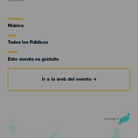
especial.
Categoría
Categoría
Música
del
evento
Edad
Edad
Todos los Públicos
Recomendada
Precio
Este evento es gratuito
Ir a la web del evento
LANZAROTE