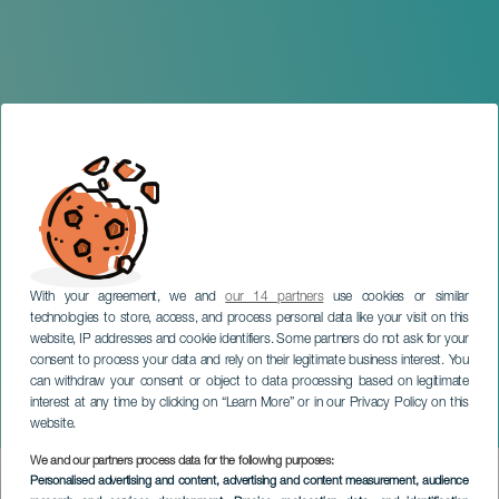
With your agreement, we and
our 14 partners
use cookies or similar
technologies to store, access, and process personal data like your visit on this
website, IP addresses and cookie identifiers. Some partners do not ask for your
consent to process your data and rely on their legitimate business interest. You
LANZAROTE
can withdraw your consent or object to data processing based on legitimate
Nena Daconte en
interest at any time by clicking on “Learn More” or in our Privacy Policy on this
concierto
website.
We and our partners process data for the following purposes:
Imagen
Personalised advertising and content, advertising and content measurement, audience
Listado