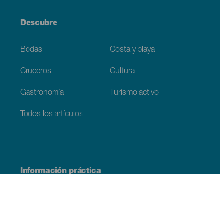
Descubre
Bodas
Costa y playa
Cruceros
Cultura
Gastronomía
Turismo activo
Todos los artículos
Información práctica
Agenda
Clima
Cómo llegar
Dónde comer