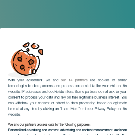
With your agreement, we and
our 14 partners
use cookies or similar
technologies to store, access, and process personal data like your visit on this
website, IP addresses and cookie identifiers. Some partners do not ask for your
consent to process your data and rely on their legitimate business interest. You
LANZAROTE
can withdraw your consent or object to data processing based on legitimate
Mette Henriette en
interest at any time by clicking on “Learn More” or in our Privacy Policy on this
concierto
website.
We and our partners process data for the following purposes:
Imagen
Personalised advertising and content, advertising and content measurement, audience
Listado