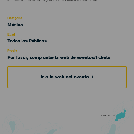
la improvisación libre y la música clásica moderna.
Categoría
Categoría
Música
del
evento
Edad
Edad
Todos los Públicos
Recomendada
Precio
Por favor, compruebe la web de eventos/tickets
Ir a la web del evento
LANZAROTE