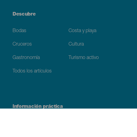
Descubre
Bodas
Costa y playa
Cruceros
Cultura
Gastronomía
Turismo activo
Todos los artículos
Información práctica
Agenda
Clima
Cómo llegar
Dónde comer