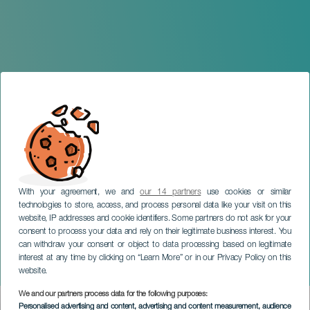
With your agreement, we and
our 14 partners
use cookies or similar
technologies to store, access, and process personal data like your visit on this
LANZAROTE
website, IP addresses and cookie identifiers. Some partners do not ask for your
consent to process your data and rely on their legitimate business interest. You
Los Belingueos de
can withdraw your consent or object to data processing based on legitimate
Sónidos Líquidos:
interest at any time by clicking on “Learn More” or in our Privacy Policy on this
Tiburona
website.
We and our partners process data for the following purposes:
Imagen
Personalised advertising and content, advertising and content measurement, audience