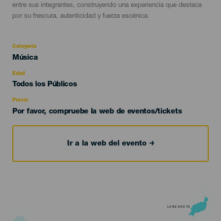
entre sus integrantes, construyendo una experiencia que destaca
por su frescura, autenticidad y fuerza escénica.
Categoría
Categoría
Música
del
evento
Edad
Edad
Todos los Públicos
Recomendada
Precio
Por favor, compruebe la web de eventos/tickets
Ir a la web del evento
LANZAROTE