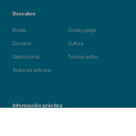
Descubre
Bodas
Costa y playa
Cruceros
Cultura
Gastronomía
Turismo activo
Todos los artículos
Información práctica
Agenda
Clima
Cómo llegar
Dónde comer