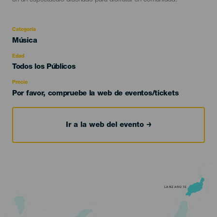
en un espectáculo diseñado para disfrutar en comunidad.
Categoría
Categoría
Música
del
evento
Edad
Edad
Todos los Públicos
Recomendada
Precio
Por favor, compruebe la web de eventos/tickets
Ir a la web del evento
LANZAROTE