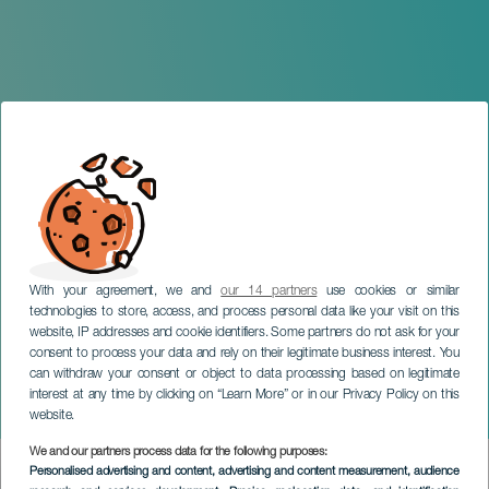
With your agreement, we and
our 14 partners
use cookies or similar
technologies to store, access, and process personal data like your visit on this
website, IP addresses and cookie identifiers. Some partners do not ask for your
consent to process your data and rely on their legitimate business interest. You
can withdraw your consent or object to data processing based on legitimate
LANZAROTE
interest at any time by clicking on “Learn More” or in our Privacy Policy on this
Harry Sinfónico
website.
We and our partners process data for the following purposes:
Imagen
Personalised advertising and content, advertising and content measurement, audience
Listado