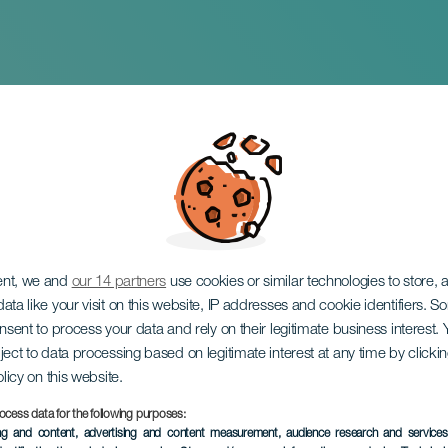
 del Carnaval
ent, we and
our 14 partners
use cookies or similar technologies to store,
ata like your visit on this website, IP addresses and cookie identifiers. 
onsent to process your data and rely on their legitimate business interest
ject to data processing based on legitimate interest at any time by click
olicy on this website.
ocess data for the following purposes:
EVENTO PASADO
ing and content, advertising and content measurement, audience research and service