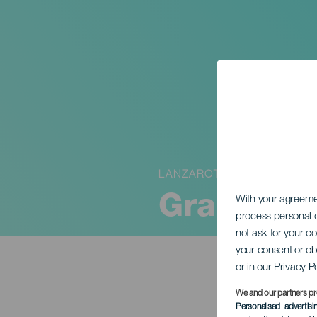
LANZAROTE
Gran Coso
With your agreem
process personal d
not ask for your c
your consent or ob
or in our Privacy P
We and our partners pr
Personalised advertis