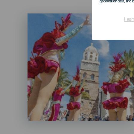
geolocation data, and i
Imagen
Lear
Listado