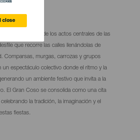
l cookies
 close
 Teguise es uno de los actos centrales de las
desfile que recorre las calles llenándolas de
dad. Comparsas, murgas, carrozas y grupos
 un espectáculo colectivo donde el ritmo y la
generando un ambiente festivo que invita a la
tro. El Gran Coso se consolida como una cita
celebrando la tradición, la imaginación y el
estas fiestas.