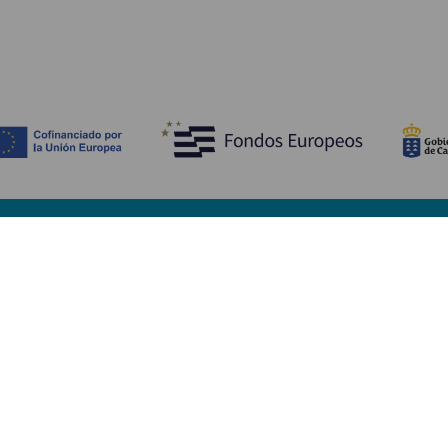
Descubre
I
Bodas
Costa y playa
A
Cruceros
Cultura
Có
Gastronomía
Turismo activo
Dó