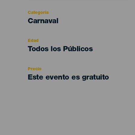
Categoría
Categoría
Carnaval
del
evento
Edad
Edad
Todos los Públicos
Recomendada
Precio
Este evento es gratuito