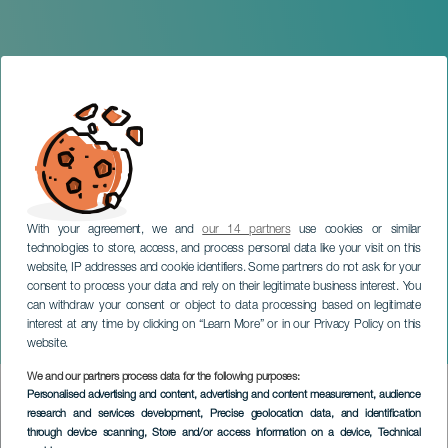
With your agreement, we and
our 14 partners
use cookies or similar
technologies to store, access, and process personal data like your visit on this
website, IP addresses and cookie identifiers. Some partners do not ask for your
consent to process your data and rely on their legitimate business interest. You
can withdraw your consent or object to data processing based on legitimate
LANZAROTE
interest at any time by clicking on “Learn More” or in our Privacy Policy on this
Fiestas de Los Dolores
website.
We and our partners process data for the following purposes:
Imagen
Personalised advertising and content, advertising and content measurement, audience
Listado
research and services development
, Precise geolocation data, and identification
through device scanning
, Store and/or access information on a device
, Technical