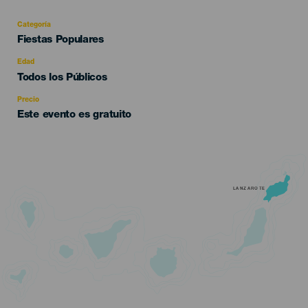
Categoría
Categoría
Fiestas Populares
del
evento
Edad
Edad
Todos los Públicos
Recomendada
Precio
Este evento es gratuito
LANZAROTE