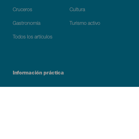
Cruceros
Cultura
Gastronomía
Turismo activo
Todos los artículos
Información práctica
Agenda
Clima
Cómo llegar
Dónde comer
Dónde dormir
El archipiélago
Compromiso con la sostenibilidad
Servicios