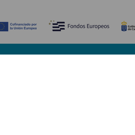
Descubre
I
Bodas
Costa y playa
A
Cruceros
Cultura
Có
Gastronomía
Turismo activo
Dó
Todos los artículos