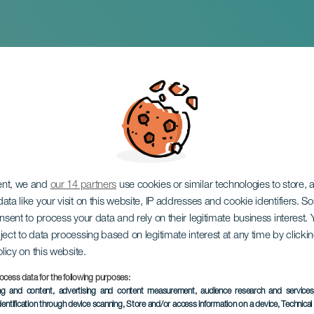
la Fotografía
ent, we and
our 14 partners
use cookies or similar technologies to store,
ata like your visit on this website, IP addresses and cookie identifiers. 
onsent to process your data and rely on their legitimate business interest
ject to data processing based on legitimate interest at any time by click
olicy on this website.
ocess data for the following purposes:
EVENTO PASADO
ing and content, advertising and content measurement, audience research and service
dentification through device scanning
, Store and/or access information on a device
, Technica