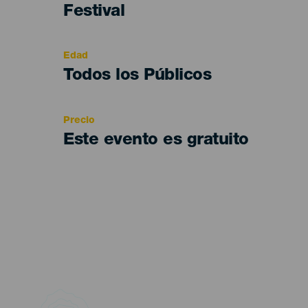
Categoría
Festival
del
evento
Edad
Edad
Todos los Públicos
Recomendada
Precio
Este evento es gratuito