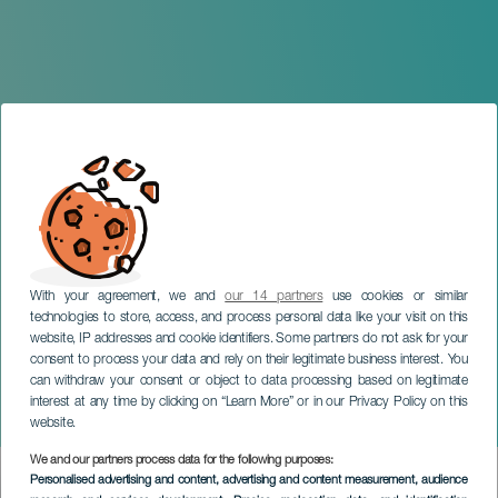
With your agreement, we and
our 14 partners
use cookies or similar
technologies to store, access, and process personal data like your visit on this
website, IP addresses and cookie identifiers. Some partners do not ask for your
consent to process your data and rely on their legitimate business interest. You
can withdraw your consent or object to data processing based on legitimate
LANZAROTE
interest at any time by clicking on “Learn More” or in our Privacy Policy on this
Festival San Ginés Joven
website.
We and our partners process data for the following purposes:
Imagen
Personalised advertising and content, advertising and content measurement, audience
Listado