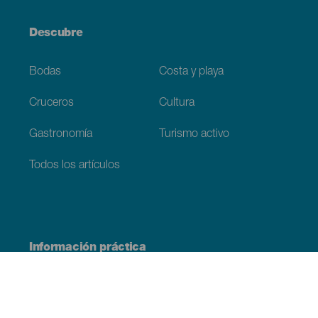
Descubre
Bodas
Costa y playa
Cruceros
Cultura
Gastronomía
Turismo activo
Todos los artículos
Información práctica
Agenda
Clima
Cómo llegar
Dónde comer