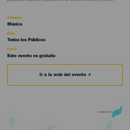
populares, urbanos y actuales en un ambiente festivo y juvenil.
Categoría
Categoría
Música
del
evento
Edad
Edad
Todos los Públicos
Recomendada
Precio
Este evento es gratuito
Ir a la web del evento
LANZAROTE