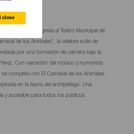
 close
arias (JOCAN) regresa al Teatro Municipal de
naval de los Animales", la célebre suite de
pretada por una formación de cámara bajo la
 Pérez. Con narración del músico y humorista
o se completa con El Carnaval de los Animales
spirada en la fauna del archipiélago. Una
a y accesible para todos los públicos.