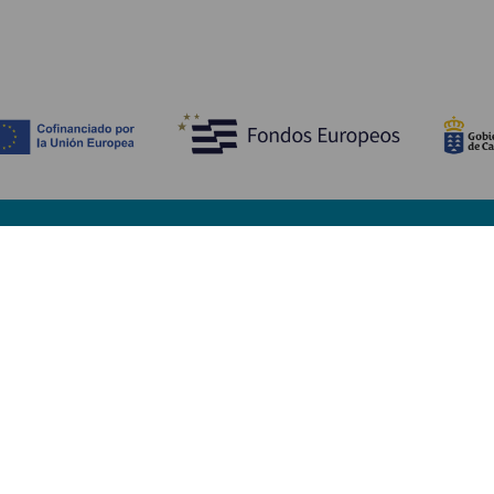
Descubre
I
Bodas
Costa y playa
A
Cruceros
Cultura
Có
Gastronomía
Turismo activo
Dó