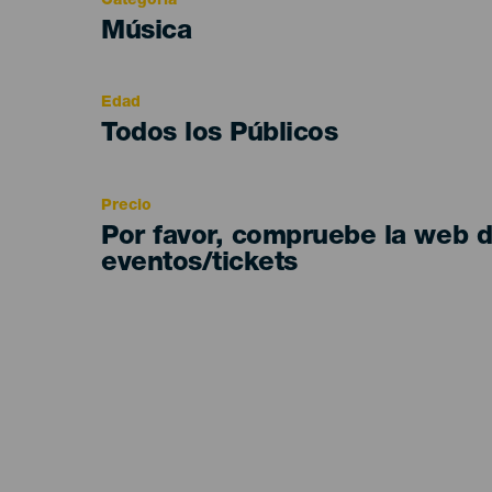
Categoría
Categoría
Música
del
evento
Edad
Edad
Todos los Públicos
Recomendada
Precio
Por favor, compruebe la web 
eventos/tickets