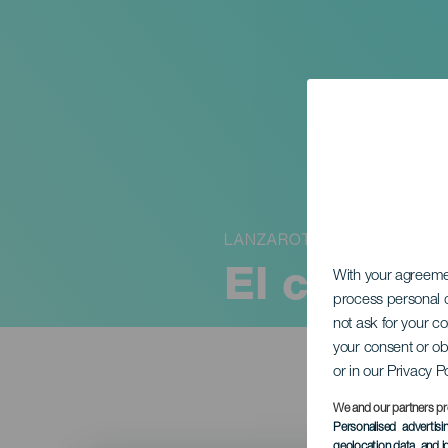
LANZAROTE
El carnav
With your agreem
process personal d
not ask for your c
your consent or ob
or in our Privacy P
We and our partners pr
Personalised advertis
geolocation data, and i