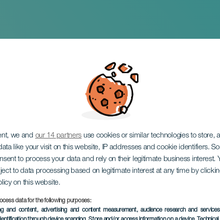
al de los animales
ent, we and
our 14 partners
use cookies or similar technologies to store,
ata like your visit on this website, IP addresses and cookie identifiers. 
onsent to process your data and rely on their legitimate business interest
ject to data processing based on legitimate interest at any time by click
olicy on this website.
ocess data for the following purposes:
EVENTO PASADO
ing and content, advertising and content measurement, audience research and service
dentification through device scanning
, Store and/or access information on a device
, Technica