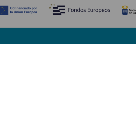
Descubre
I
Bodas
Costa y playa
A
Cruceros
Cultura
Có
Gastronomía
Turismo activo
Dó
Todos los artículos