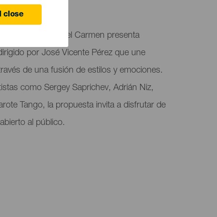
 close
eadero en Puerto del Carmen presenta
 dirigido por José Vicente Pérez que une
través de una fusión de estilos y emociones.
rtistas como Sergey Saprichev, Adrián Niz,
ote Tango, la propuesta invita a disfrutar de
abierto al público.