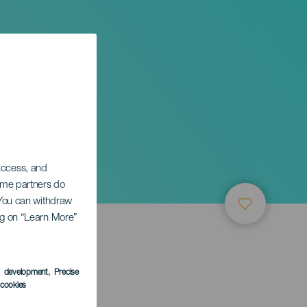
 access, and
Some partners do
. You can withdraw
ing on “Learn More”
s development
, Precise
l cookies