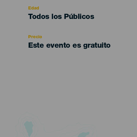
evento
Edad
Edad
Todos los Públicos
Recomendada
Precio
Este evento es gratuito