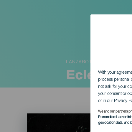
LANZAROTE
Ecléctico
With your agreem
process personal d
not ask for your c
your consent or ob
or in our Privacy P
We and our partners pr
Imagen
Personalised advertis
Listado
geolocation data, and i