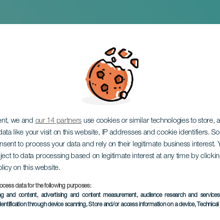
ent, we and
our 14 partners
use cookies or similar technologies to store,
ata like your visit on this website, IP addresses and cookie identifiers. 
onsent to process your data and rely on their legitimate business interest
ject to data processing based on legitimate interest at any time by click
olicy on this website.
ocess data for the following purposes:
EVENTO PASADO
ing and content, advertising and content measurement, audience research and service
dentification through device scanning
, Store and/or access information on a device
, Technica
22 Noviembre 2025