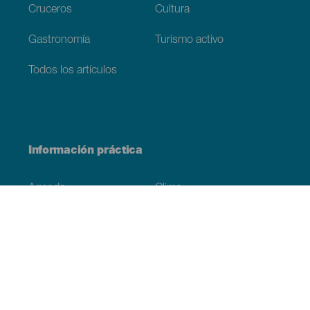
Cruceros
Cultura
Gastronomía
Turismo activo
Todos los artículos
Información práctica
Agenda
Clima
Cómo llegar
Dónde comer
Dónde dormir
El archipiélago
Compromiso con la sostenibilidad
Servicios