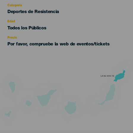
Categoría
Categoría
Deportes de Resistencia
del
evento
Edad
Edad
Todos los Públicos
Recomendada
Precio
Por favor, compruebe la web de eventos/tickets
LANZAROTE