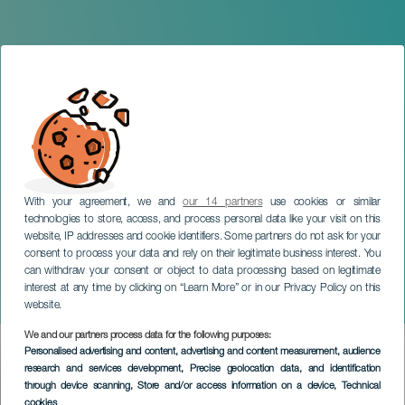
With your agreement, we and
our 14 partners
use cookies or similar
technologies to store, access, and process personal data like your visit on this
website, IP addresses and cookie identifiers. Some partners do not ask for your
consent to process your data and rely on their legitimate business interest. You
can withdraw your consent or object to data processing based on legitimate
LANZAROTE
interest at any time by clicking on “Learn More” or in our Privacy Policy on this
Chimia Trail
website.
We and our partners process data for the following purposes:
Imagen
Personalised advertising and content, advertising and content measurement, audience
Listado
research and services development
, Precise geolocation data, and identification
through device scanning
, Store and/or access information on a device
, Technical
cookies