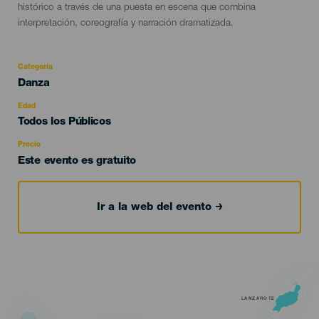
histórico a través de una puesta en escena que combina
interpretación, coreografía y narración dramatizada.
Categoría
Categoría
Danza
del
evento
Edad
Edad
Todos los Públicos
Recomendada
Precio
Este evento es gratuito
Ir a la web del evento
LANZAROTE