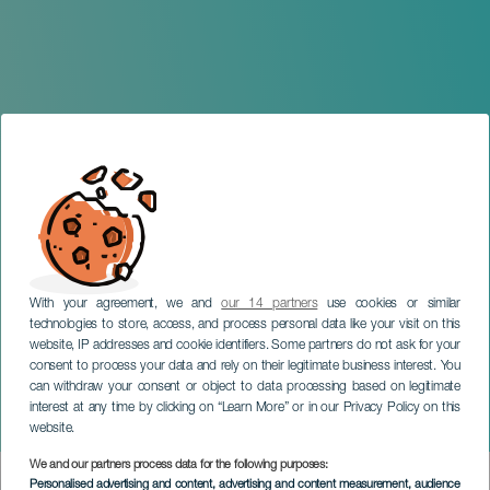
With your agreement, we and
our 14 partners
use cookies or similar
technologies to store, access, and process personal data like your visit on this
website, IP addresses and cookie identifiers. Some partners do not ask for your
consent to process your data and rely on their legitimate business interest. You
can withdraw your consent or object to data processing based on legitimate
LANZAROTE
interest at any time by clicking on “Learn More” or in our Privacy Policy on this
Causa 31: María y Petra
website.
We and our partners process data for the following purposes:
Imagen
Personalised advertising and content, advertising and content measurement, audience