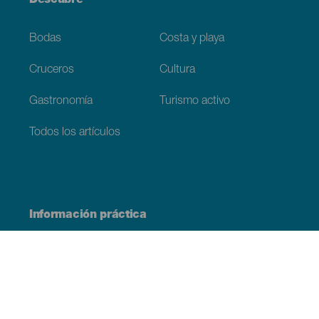
Descubre
Bodas
Costa y playa
Cruceros
Cultura
Gastronomía
Turismo activo
Todos los artículos
Información práctica
Agenda
Clima
Cómo llegar
Dónde comer
Dónde dormir
El archipiélago