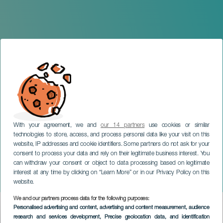
With your agreement, we and
our 14 partners
use cookies or similar
technologies to store, access, and process personal data like your visit on this
website, IP addresses and cookie identifiers. Some partners do not ask for your
consent to process your data and rely on their legitimate business interest. You
can withdraw your consent or object to data processing based on legitimate
LANZAROTE
interest at any time by clicking on “Learn More” or in our Privacy Policy on this
Carnaval de Arrecife
website.
We and our partners process data for the following purposes:
Imagen
Personalised advertising and content, advertising and content measurement, audience
Listado
research and services development
, Precise geolocation data, and identification