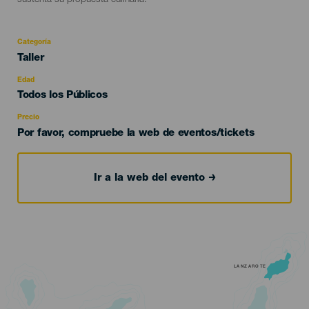
sustenta su propuesta culinaria.
Categoría
Categoría
Taller
del
evento
Edad
Edad
Todos los Públicos
Recomendada
Precio
Por favor, compruebe la web de eventos/tickets
Ir a la web del evento
LANZAROTE