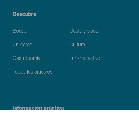
Descubre
Bodas
Costa y playa
Cruceros
Cultura
Gastronomía
Turismo activo
Todos los artículos
Información práctica
Agenda
Clima
Cómo llegar
Dónde comer