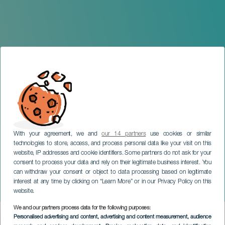
With your agreement, we and
our 14 partners
use cookies or similar
technologies to store, access, and process personal data like your visit on this
website, IP addresses and cookie identifiers. Some partners do not ask for your
consent to process your data and rely on their legitimate business interest. You
LANZAROTE
can withdraw your consent or object to data processing based on legitimate
Cangrejos Albinos: Quique
interest at any time by clicking on “Learn More” or in our Privacy Policy on this
Dacosta
website.
We and our partners process data for the following purposes:
Imagen
Personalised advertising and content, advertising and content measurement, audience
Listado