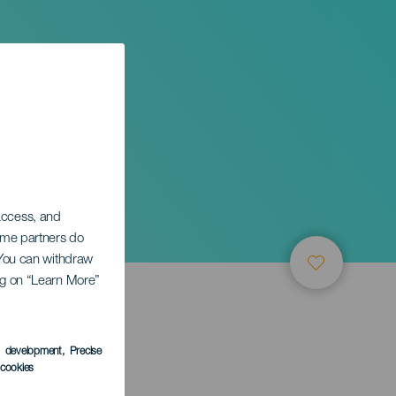
 access, and
Some partners do
. You can withdraw
ing on “Learn More”
s development
, Precise
l cookies