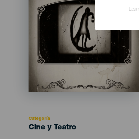
Lear
Categoría
Categoría
Cine y Teatro
del