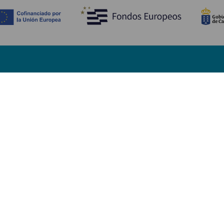
Descubre
I
Bodas
Costa y playa
A
Cruceros
Cultura
Có
Gastronomía
Turismo activo
Dó
Todos los artículos