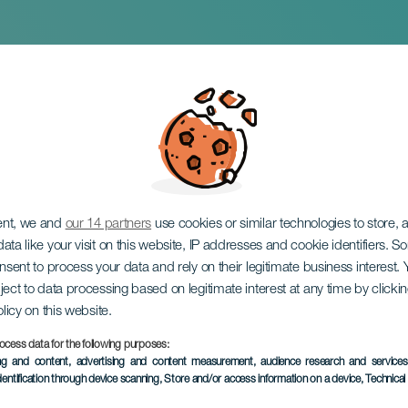
, el sueño
ent, we and
our 14 partners
use cookies or similar technologies to store,
ata like your visit on this website, IP addresses and cookie identifiers. 
onsent to process your data and rely on their legitimate business interest
ject to data processing based on legitimate interest at any time by click
olicy on this website.
ocess data for the following purposes:
EVENTO PASADO
ing and content, advertising and content measurement, audience research and service
dentification through device scanning
, Store and/or access information on a device
, Technica
27 Marzo 2026