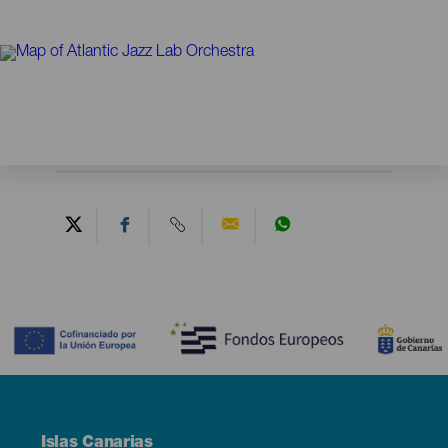
Contenido
Menú
Islas Canarias