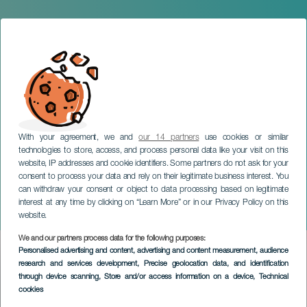
With your agreement, we and
our 14 partners
use cookies or similar
technologies to store, access, and process personal data like your visit on this
website, IP addresses and cookie identifiers. Some partners do not ask for your
consent to process your data and rely on their legitimate business interest. You
LANZAROTE
can withdraw your consent or object to data processing based on legitimate
Atlantic Jazz Lab
interest at any time by clicking on “Learn More” or in our Privacy Policy on this
Orchestra
website.
We and our partners process data for the following purposes:
Imagen
Personalised advertising and content, advertising and content measurement, audience
Listado
research and services development
, Precise geolocation data, and identification
through device scanning
, Store and/or access information on a device
, Technical
cookies