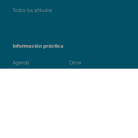
Todos los artículos
Información práctica
Agenda
Clima
Cómo llegar
Dónde comer
Dónde dormir
El archipiélago
Compromiso con la sostenibilidad
Servicios
Simulacro, podcast de ficción