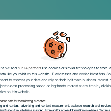
ent, we and
our 14 partners
use cookies or similar technologies to store,
ata like your visit on this website, IP addresses and cookie identifiers. 
onsent to process your data and rely on their legitimate business interest
ject to data processing based on legitimate interest at any time by click
olicy on this website.
ocess data for the following purposes:
EVENTO PASADO
ing and content, advertising and content measurement, audience research and service
dentification through device scanning
, Store and/or access information on a device
, Technica