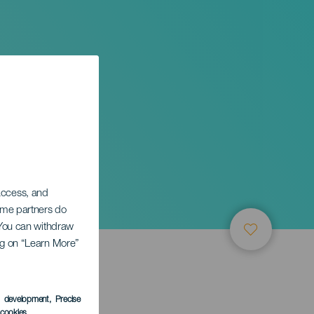
 access, and
Some partners do
. You can withdraw
ing on “Learn More”
s development
, Precise
l cookies