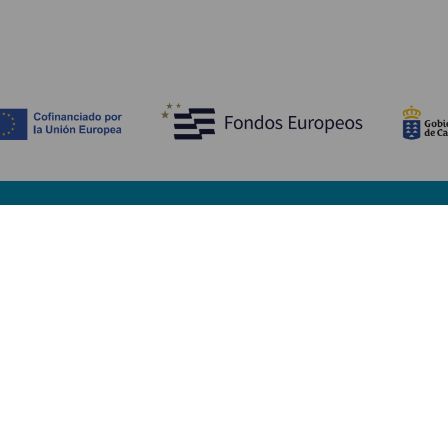
Descubre
I
Bodas
Costa y playa
A
Cruceros
Cultura
Có
Gastronomía
Turismo activo
Dó