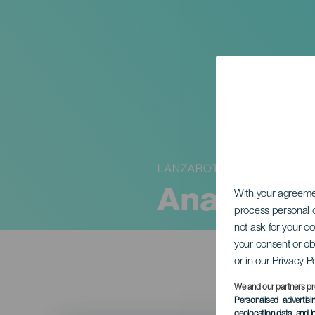
LANZAROTE
Ananda
With your agreem
process personal d
not ask for your c
your consent or ob
or in our Privacy P
We and our partners pr
Personalised advertis
geolocation data, and i