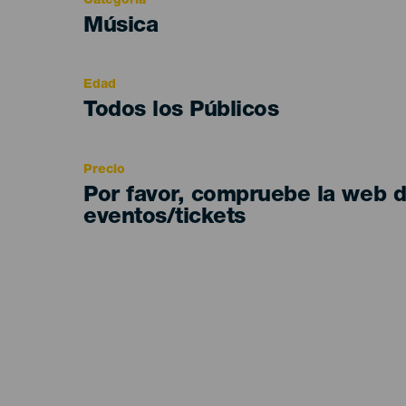
Categoría
Categoría
Música
del
evento
Edad
Edad
Todos los Públicos
Recomendada
Precio
Por favor, compruebe la web 
eventos/tickets