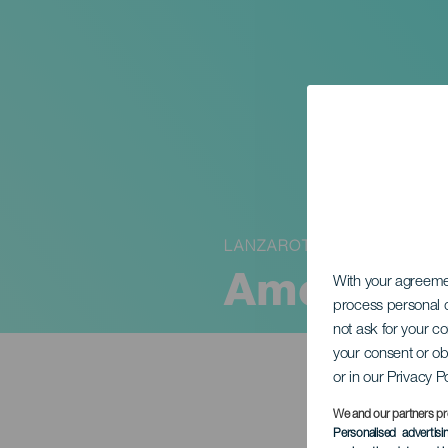
LANZAROTE
Amoroso 
With your agreem
process personal d
not ask for your c
your consent or ob
or in our Privacy P
We and our partners pr
Personalised advertis