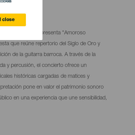
l cookies
 close
tigua de Lanzarote presenta "Amoroso
ta que reúne repertorio del Siglo de Oro y
ición de la guitarra barroca. A través de la
a y percusión, el concierto ofrece un
cales históricas cargadas de matices y
erpretación pone en valor el patrimonio sonoro
úblico en una experiencia que une sensibilidad,