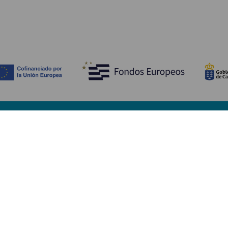
Descubre
I
Bodas
Costa y playa
A
Cruceros
Cultura
Có
Gastronomía
Turismo activo
Dó