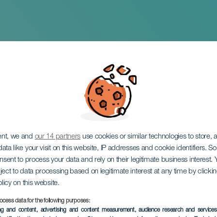
pensamiento
ent, we and
our 14 partners
use cookies or similar technologies to store,
ata like your visit on this website, IP addresses and cookie identifiers. 
onsent to process your data and rely on their legitimate business interest
ject to data processing based on legitimate interest at any time by click
olicy on this website.
ocess data for the following purposes:
EVENTO PASADO
ing and content, advertising and content measurement, audience research and service