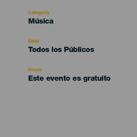
Categoría
Categoría
Música
del
evento
Edad
Edad
Todos los Públicos
Recomendada
Precio
Este evento es gratuito