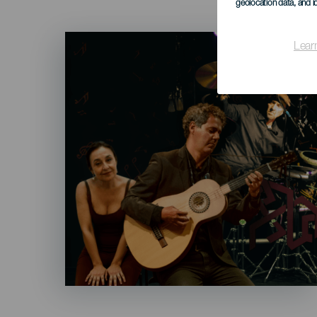
geolocation data, and i
Imagen
Lear
Listado