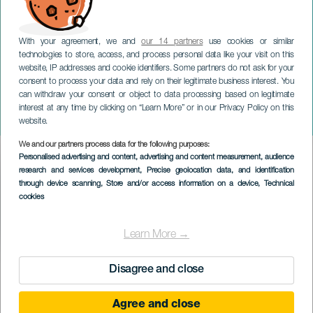
With your agreement, we and
our 14 partners
use cookies or similar
technologies to store, access, and process personal data like your visit on this
LA PALMA
website, IP addresses and cookie identifiers. Some partners do not ask for your
consent to process your data and rely on their legitimate business interest. You
39 Festival Internacional
can withdraw your consent or object to data processing based on legitimate
de Música de Canarias en
interest at any time by clicking on “Learn More” or in our Privacy Policy on this
La Palma
website.
We and our partners process data for the following purposes:
Imagen
Personalised advertising and content, advertising and content measurement, audience
Listado
research and services development
, Precise geolocation data, and identification
through device scanning
, Store and/or access information on a device
, Technical
cookies
Learn More →
EVENTO PASADO
Disagree and close
Agree and close