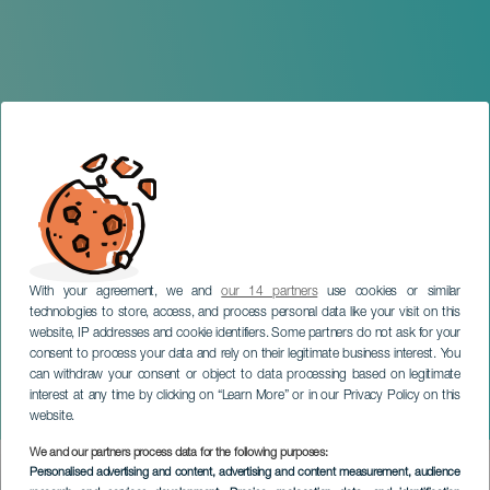
With your agreement, we and
our 14 partners
use cookies or similar
technologies to store, access, and process personal data like your visit on this
website, IP addresses and cookie identifiers. Some partners do not ask for your
consent to process your data and rely on their legitimate business interest. You
LA GRACIOSA
can withdraw your consent or object to data processing based on legitimate
Manel Ruiz El Especialista
interest at any time by clicking on “Learn More” or in our Privacy Policy on this
en concierto
website.
We and our partners process data for the following purposes:
Imagen
Personalised advertising and content, advertising and content measurement, audience
Listado