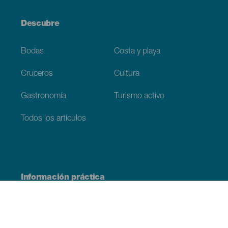
Descubre
Bodas
Costa y playa
Cruceros
Cultura
Gastronomía
Turismo activo
Todos los artículos
Información práctica
Agenda
Clima
Cómo llegar
Dónde comer