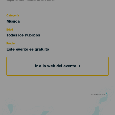
experiencia musical al aire libre.
Categoría
Categoría
Música
del
evento
Edad
Edad
Todos los Públicos
Recomendada
Precio
Este evento es gratuito
Ir a la web del evento
LA GRACIOSA