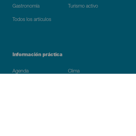
Gastronomía
Turismo activo
Todos los artículos
Información práctica
Agenda
Clima
Cómo llegar
Dónde comer
Dónde dormir
El archipiélago
Compromiso con la sostenibilidad
Servicios
Simulacro, podcast de ficción