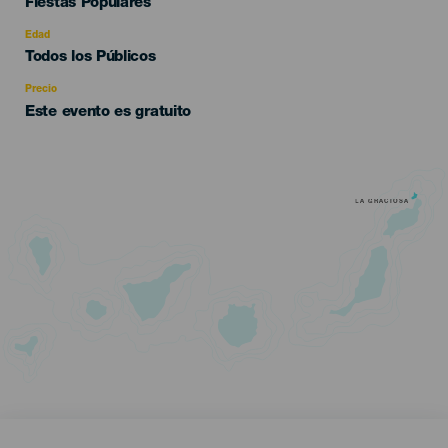
Categoría
Fiestas Populares
del
evento
Edad
Edad
Todos los Públicos
Recomendada
Precio
Este evento es gratuito
LA GRACIOSA