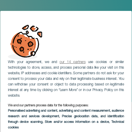
With your agreement, we and
our 14 partners
use cookies or similar
technologies to store, access, and process personal data like your visit on this
website, IP addresses and cookie identifiers. Some partners do not ask for your
consent to process your data and rely on their legitimate business interest. You
can withdraw your consent or object to data processing based on legitimate
LA GRACIOSA
interest at any time by clicking on “Learn More” or in our Privacy Policy on this
Hogueras de San Juan
website.
We and our partners process data for the following purposes:
Imagen
Personalised advertising and content, advertising and content measurement, audience
Listado
research and services development
, Precise geolocation data, and identification
through device scanning
, Store and/or access information on a device
, Technical
cookies