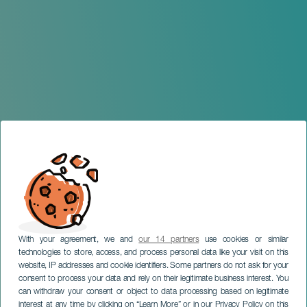
With your agreement, we and
our 14 partners
use cookies or similar
technologies to store, access, and process personal data like your visit on this
website, IP addresses and cookie identifiers. Some partners do not ask for your
consent to process your data and rely on their legitimate business interest. You
LA GRACIOSA
can withdraw your consent or object to data processing based on legitimate
Festival Internacional
interest at any time by clicking on “Learn More” or in our Privacy Policy on this