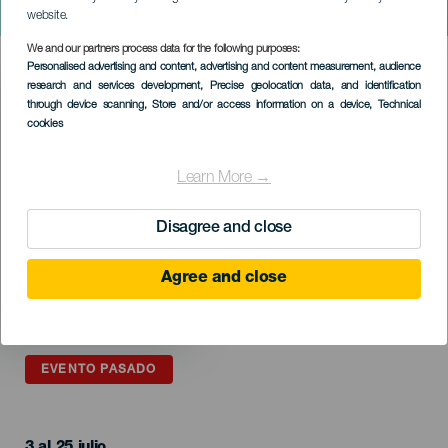
Canarias Jazz & Más
website.
We and our partners process data for the following purposes:
Imagen
Personalised advertising and content, advertising and content measurement, audience
Listado
research and services development
, Precise geolocation data, and identification
through device scanning
, Store and/or access information on a device
, Technical
cookies
Learn More →
Disagree and close
Agree and close
EVENTO PASADO
3 al 25 julio