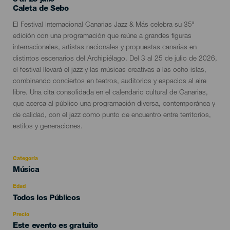
Localidad
Caleta de Sebo
Descripción
El Festival Internacional Canarias Jazz & Más celebra su 35ª
del
edición con una programación que reúne a grandes figuras
evento
internacionales, artistas nacionales y propuestas canarias en
distintos escenarios del Archipiélago. Del 3 al 25 de julio de 2026,
el festival llevará el jazz y las músicas creativas a las ocho islas,
combinando conciertos en teatros, auditorios y espacios al aire
libre. Una cita consolidada en el calendario cultural de Canarias,
que acerca al público una programación diversa, contemporánea y
de calidad, con el jazz como punto de encuentro entre territorios,
estilos y generaciones.
Categoría
Categoría
Música
del
evento
Edad
Edad
Todos los Públicos
Recomendada
Precio
Este evento es gratuito