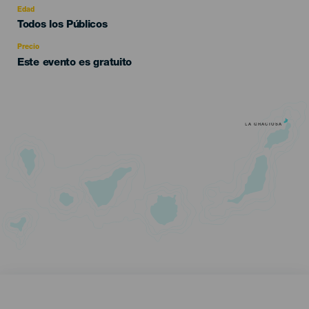
evento
Edad
Edad
Todos los Públicos
Recomendada
Precio
Este evento es gratuito
LA GRACIOSA