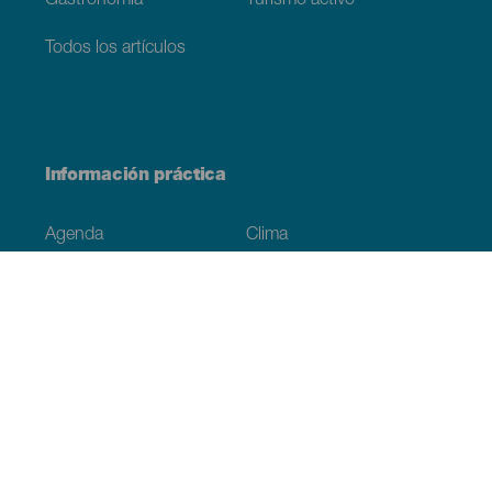
Gastronomía
Turismo activo
Todos los artículos
Información práctica
Agenda
Clima
Cómo llegar
Dónde comer
Dónde dormir
El archipiélago
Compromiso con la sostenibilidad
Servicios
Simulacro, podcast de ficción