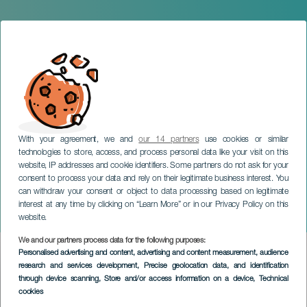
With your agreement, we and
our 14 partners
use cookies or similar
technologies to store, access, and process personal data like your visit on this
website, IP addresses and cookie identifiers. Some partners do not ask for your
consent to process your data and rely on their legitimate business interest. You
can withdraw your consent or object to data processing based on legitimate
LA GRACIOSA
interest at any time by clicking on “Learn More” or in our Privacy Policy on this
Eclipse total de Luna
website.
We and our partners process data for the following purposes:
Imagen
Personalised advertising and content, advertising and content measurement, audience
Listado
research and services development
, Precise geolocation data, and identification
through device scanning
, Store and/or access information on a device
, Technical
cookies