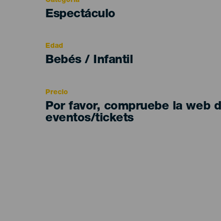
Categoría
Categoría
Espectáculo
del
evento
Edad
Edad
Bebés / Infantil
Recomendada
Precio
Por favor, compruebe la web 
eventos/tickets