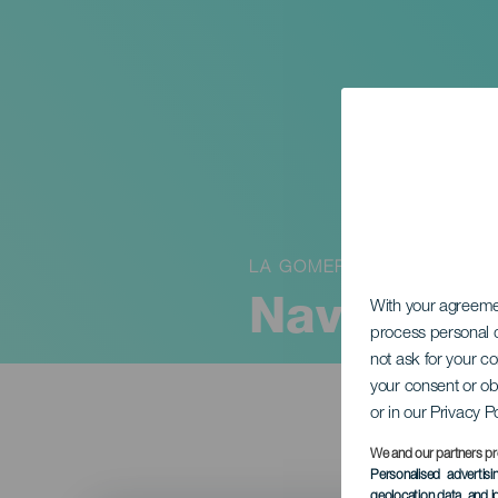
LA GOMERA
Navidades
With your agreem
process personal d
not ask for your c
your consent or ob
or in our Privacy P
We and our partners pr
Personalised advertis
geolocation data, and i