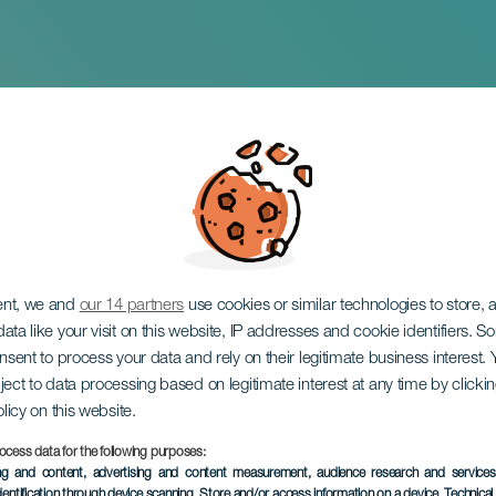
 Mágicas del Circus
ent, we and
our 14 partners
use cookies or similar technologies to store,
ata like your visit on this website, IP addresses and cookie identifiers. 
onsent to process your data and rely on their legitimate business interest
ject to data processing based on legitimate interest at any time by click
olicy on this website.
ocess data for the following purposes:
EVENTO PASADO
ing and content, advertising and content measurement, audience research and service
dentification through device scanning
, Store and/or access information on a device
, Technica