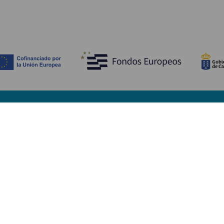
Descubre
I
Bodas
Costa y playa
A
Cruceros
Cultura
Có
Gastronomía
Turismo activo
Dó