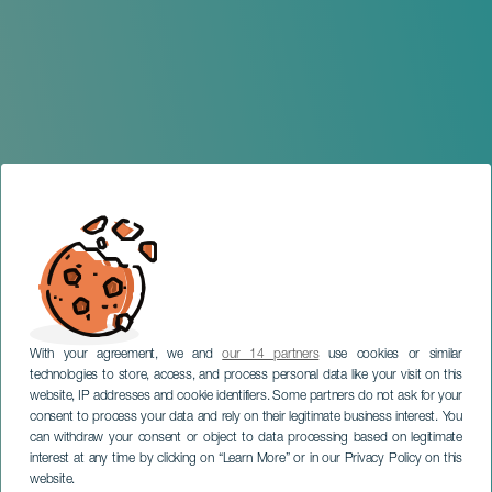
With your agreement, we and
our 14 partners
use cookies or similar
technologies to store, access, and process personal data like your visit on this
website, IP addresses and cookie identifiers. Some partners do not ask for your
consent to process your data and rely on their legitimate business interest. You
LA GOMERA
can withdraw your consent or object to data processing based on legitimate
II Desafío 24 horas Open
interest at any time by clicking on “Learn More” or in our Privacy Policy on this
Water Team
website.