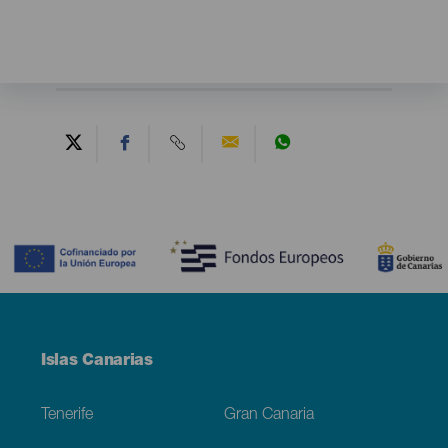
Contenido
Menú
Islas Canarias
Footer
Tenerife
Gran Canaria