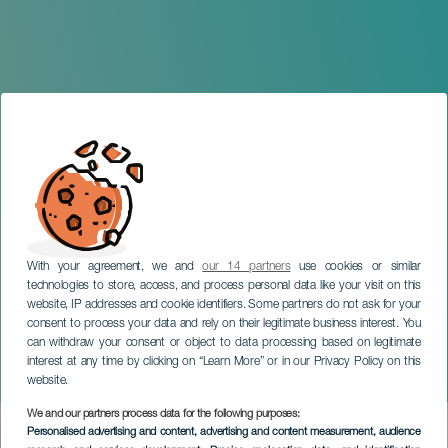
With your agreement, we and
our 14 partners
use cookies or similar
technologies to store, access, and process personal data like your visit on this
website, IP addresses and cookie identifiers. Some partners do not ask for your
consent to process your data and rely on their legitimate business interest. You
GRAN CANARIA
can withdraw your consent or object to data processing based on legitimate
Vegueta late desde su
interest at any time by clicking on “Learn More” or in our Privacy Policy on this
mercado
website.
We and our partners process data for the following purposes:
Imagen
Personalised advertising and content, advertising and content measurement, audience
Listado