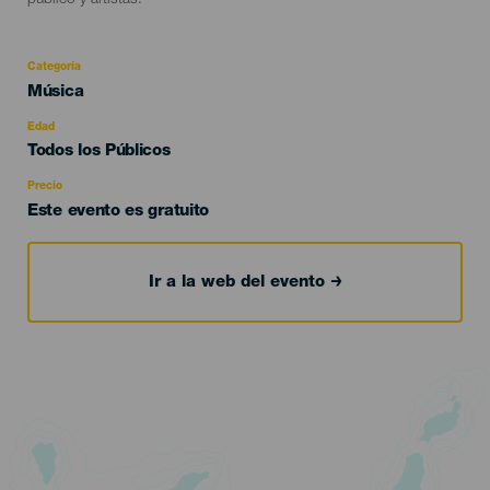
público y artistas.
Categoría
Categoría
Música
del
evento
Edad
Edad
Todos los Públicos
Recomendada
Precio
Este evento es gratuito
Ir a la web del evento