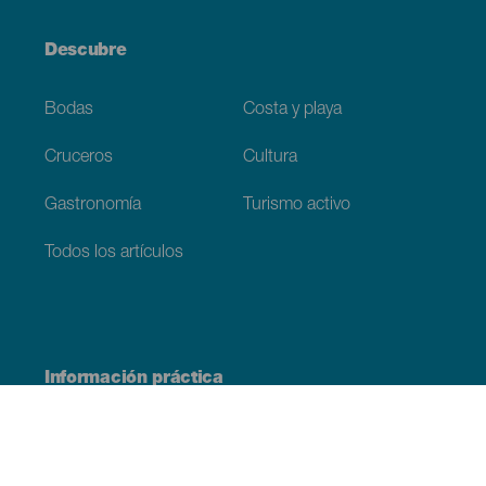
Descubre
Bodas
Costa y playa
Cruceros
Cultura
Gastronomía
Turismo activo
Todos los artículos
Información práctica
Agenda
Clima
Cómo llegar
Dónde comer