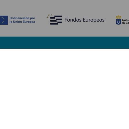
Descubre
I
Bodas
Costa y playa
A
Cruceros
Cultura
Có
Gastronomía
Turismo activo
Dó
Todos los artículos