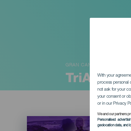
GRAN CANARIA
TriAga Ex
With your agreem
process personal d
not ask for your c
your consent or ob
or in our Privacy P
We and our partners pr
Imagen
Personalised advertis
Listado
geolocation data, and i