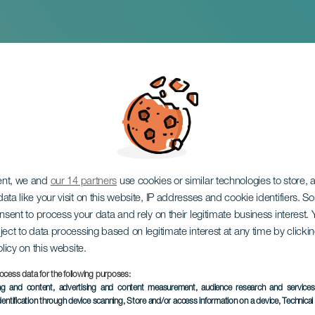
treme
ent, we and
our 14 partners
use cookies or similar technologies to store,
ata like your visit on this website, IP addresses and cookie identifiers. 
onsent to process your data and rely on their legitimate business interest
ject to data processing based on legitimate interest at any time by click
olicy on this website.
ocess data for the following purposes:
EVENTO PASADO
ing and content, advertising and content measurement, audience research and service
dentification through device scanning
, Store and/or access information on a device
, Technica