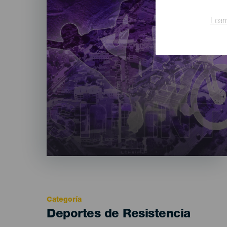
Lear
Categoría
Categoría
Deportes de Resistencia
del