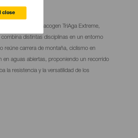
 close
uerto de Las Nieves acogen TriAga Extreme,
combina distintas disciplinas en un entorno
nto reúne carrera de montaña, ciclismo en
 en aguas abiertas, proponiendo un recorrido
 la resistencia y la versatilidad de los