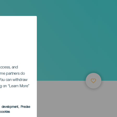
 access, and
Some partners do
. You can withdraw
ing on “Learn More”
s development
, Precise
l cookies