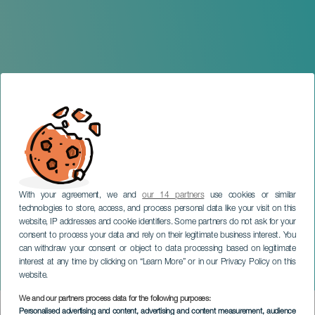
With your agreement, we and
our 14 partners
use cookies or similar
technologies to store, access, and process personal data like your visit on this
website, IP addresses and cookie identifiers. Some partners do not ask for your
consent to process your data and rely on their legitimate business interest. You
can withdraw your consent or object to data processing based on legitimate
GRAN CANARIA
interest at any time by clicking on “Learn More” or in our Privacy Policy on this
¡Soy Salvaje!
website.
We and our partners process data for the following purposes:
Imagen
Personalised advertising and content, advertising and content measurement, audience