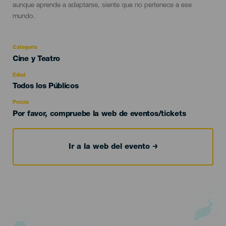
aunque aprende a adaptarse, siente que no pertenece a ese
mundo.
Categoría
Categoría
Cine y Teatro
del
evento
Edad
Edad
Todos los Públicos
Recomendada
Precio
Por favor, compruebe la web de eventos/tickets
Ir a la web del evento