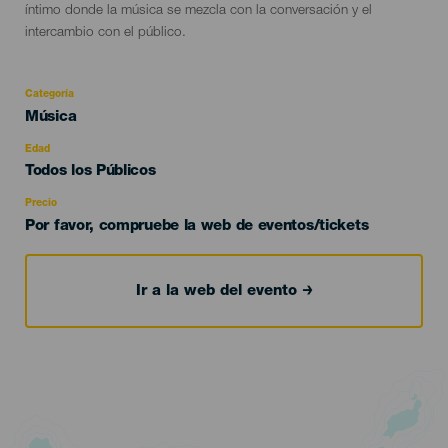
íntimo donde la música se mezcla con la conversación y el
intercambio con el público.
Categoría
Categoría
Música
del
evento
Edad
Edad
Todos los Públicos
Recomendada
Precio
Por favor, compruebe la web de eventos/tickets
Ir a la web del evento