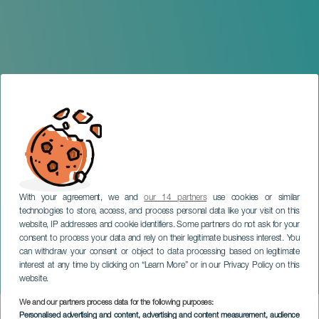
With your agreement, we and
our 14 partners
use cookies or similar
technologies to store, access, and process personal data like your visit on this
website, IP addresses and cookie identifiers. Some partners do not ask for your
consent to process your data and rely on their legitimate business interest. You
GRAN CANARIA
can withdraw your consent or object to data processing based on legitimate
Santero y los Muchachos
interest at any time by clicking on “Learn More” or in our Privacy Policy on this
en concierto
website.
We and our partners process data for the following purposes:
Imagen
Personalised advertising and content, advertising and content measurement, audience