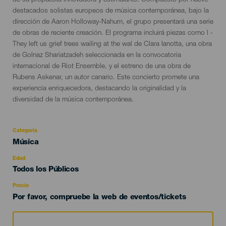
de su propuesta innovadora y estimulante. Compuesto por nueve
destacados solistas europeos de música contemporánea, bajo la
dirección de Aaron Holloway-Nahum, el grupo presentará una serie
de obras de reciente creación. El programa incluirá piezas como l -
They left us grief trees wailing at the wal de Clara Ianotta, una obra
de Golnaz Shariatzadeh seleccionada en la convocatoria
internacional de Riot Ensemble, y el estreno de una obra de
Rubens Askenar, un autor canario. Este concierto promete una
experiencia enriquecedora, destacando la originalidad y la
diversidad de la música contemporánea.
Categoría
Categoría
Música
del
evento
Edad
Edad
Todos los Públicos
Recomendada
Precio
Por favor, compruebe la web de eventos/tickets