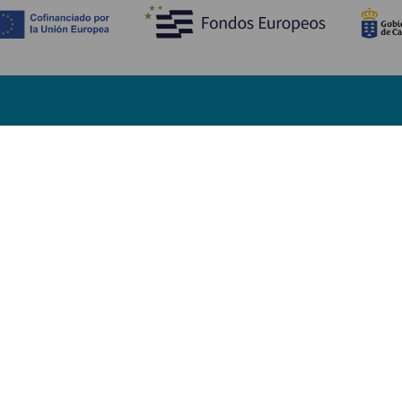
Descubre
I
Bodas
Costa y playa
A
Cruceros
Cultura
Có
Gastronomía
Turismo activo
Dó
Todos los artículos