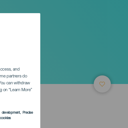
 access, and
Some partners do
. You can withdraw
ing on “Learn More”
s development
, Precise
l cookies