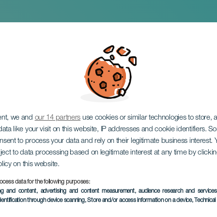
ent, we and
our 14 partners
use cookies or similar technologies to store,
ata like your visit on this website, IP addresses and cookie identifiers. 
onsent to process your data and rely on their legitimate business interest
ject to data processing based on legitimate interest at any time by click
olicy on this website.
ocess data for the following purposes:
ing and content, advertising and content measurement, audience research and service
dentification through device scanning
, Store and/or access information on a device
, Technica