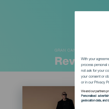
GRAN CANARIA
Revólver
With your agreem
process personal d
not ask for your c
your consent or ob
or in our Privacy P
Imagen
Listado
We and our partners pr
Personalised advertis
geolocation data, and i