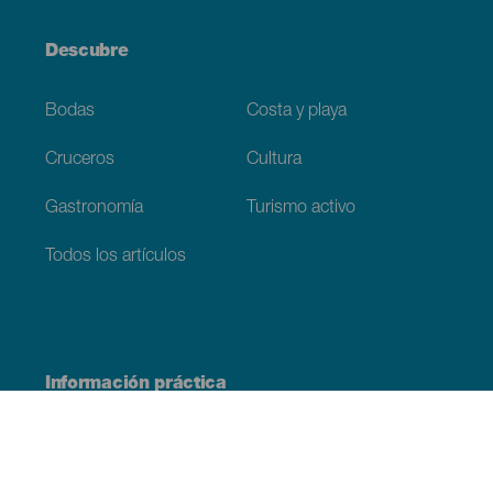
Descubre
Bodas
Costa y playa
Cruceros
Cultura
Gastronomía
Turismo activo
Todos los artículos
Información práctica
Agenda
Clima
Cómo llegar
Dónde comer