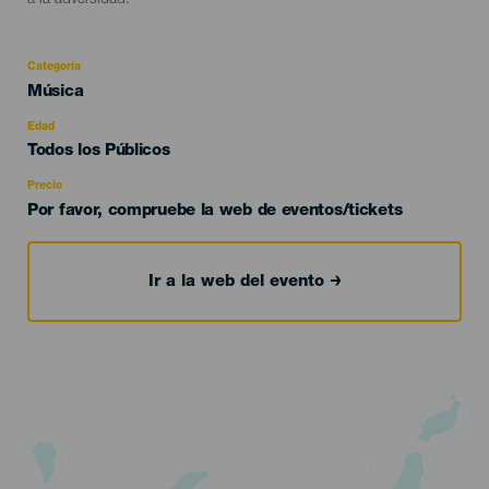
a la adversidad.
Categoría
Categoría
Música
del
evento
Edad
Edad
Todos los Públicos
Recomendada
Precio
Por favor, compruebe la web de eventos/tickets
Ir a la web del evento