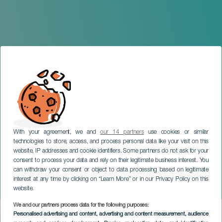
With your agreement, we and
our 14 partners
use cookies or similar
technologies to store, access, and process personal data like your visit on this
website, IP addresses and cookie identifiers. Some partners do not ask for your
consent to process your data and rely on their legitimate business interest. You
can withdraw your consent or object to data processing based on legitimate
GRAN CANARIA
interest at any time by clicking on “Learn More” or in our Privacy Policy on this
Resilientes
website.
We and our partners process data for the following purposes:
Imagen
Personalised advertising and content, advertising and content measurement, audience
Listado