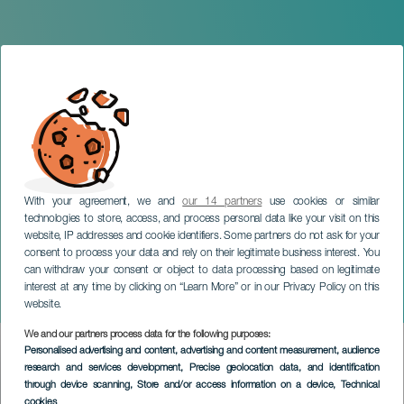
With your agreement, we and
our 14 partners
use cookies or similar
technologies to store, access, and process personal data like your visit on this
website, IP addresses and cookie identifiers. Some partners do not ask for your
consent to process your data and rely on their legitimate business interest. You
can withdraw your consent or object to data processing based on legitimate
GRAN CANARIA
interest at any time by clicking on “Learn More” or in our Privacy Policy on this
Platanica en concierto
website.
We and our partners process data for the following purposes:
Imagen
Personalised advertising and content, advertising and content measurement, audience
Listado
research and services development
, Precise geolocation data, and identification
through device scanning
, Store and/or access information on a device
, Technical
cookies