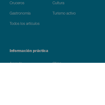
Cruceros
Cultura
Gastronomía
Turismo activo
Todos los artículos
Información práctica
Agenda
Clima
Cómo llegar
Dónde comer
Dónde dormir
El archipiélago
Compromiso con la sostenibilidad
Servicios