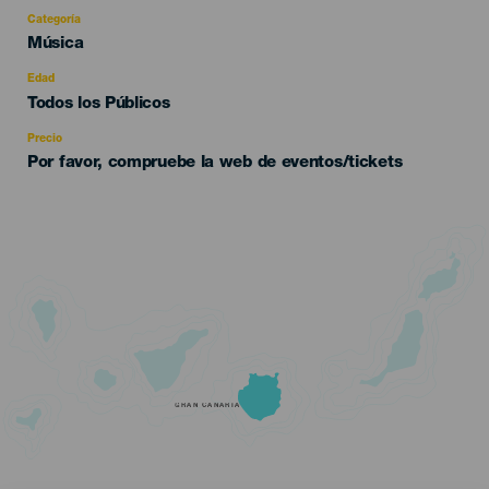
Categoría
Categoría
Música
del
evento
Edad
Edad
Todos los Públicos
Recomendada
Precio
Por favor, compruebe la web de eventos/tickets
GRAN CANARIA