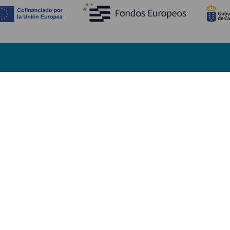
Descubre
I
Bodas
Costa y playa
A
Cruceros
Cultura
Có
Gastronomía
Turismo activo
Dó
Todos los artículos