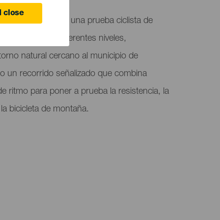
 close
se concibe como una prueba ciclista de
rticipantes de diferentes niveles,
orno natural cercano al municipio de
o un recorrido señalizado que combina
e ritmo para poner a prueba la resistencia, la
 la bicicleta de montaña.