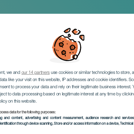
tain Bike de Argui
ent, we and
our 14 partners
use cookies or similar technologies to store,
ata like your visit on this website, IP addresses and cookie identifiers. 
onsent to process your data and rely on their legitimate business interest
ject to data processing based on legitimate interest at any time by click
olicy on this website.
ocess data for the following purposes:
ing and content, advertising and content measurement, audience research and service
Febrero 2027
dentification through device scanning
, Store and/or access information on a device
, Technica
Localidad
Mogán