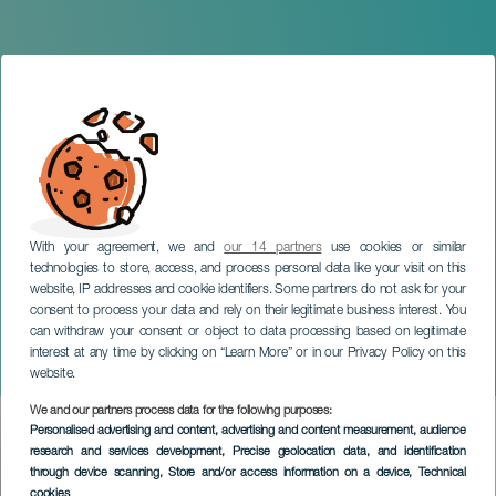
With your agreement, we and
our 14 partners
use cookies or similar
technologies to store, access, and process personal data like your visit on this
website, IP addresses and cookie identifiers. Some partners do not ask for your
consent to process your data and rely on their legitimate business interest. You
can withdraw your consent or object to data processing based on legitimate
GRAN CANARIA
interest at any time by clicking on “Learn More” or in our Privacy Policy on this
Muerta de Amor
website.
We and our partners process data for the following purposes:
Imagen
Personalised advertising and content, advertising and content measurement, audience
Listado
research and services development
, Precise geolocation data, and identification
through device scanning
, Store and/or access information on a device
, Technical
cookies