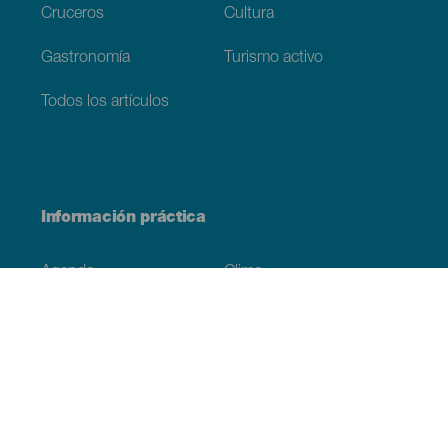
Cruceros
Cultura
Gastronomía
Turismo activo
Todos los artículos
Información práctica
Agenda
Clima
Cómo llegar
Dónde comer
Dónde dormir
El archipiélago
Compromiso con la sostenibilidad
Servicios