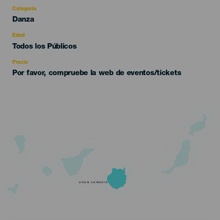
Categoría
Categoría
Danza
del
evento
Edad
Edad
Todos los Públicos
Recomendada
Precio
Por favor, compruebe la web de eventos/tickets
GRAN CANARIA