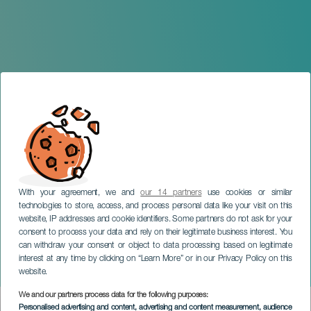
With your agreement, we and
our 14 partners
use cookies or similar
technologies to store, access, and process personal data like your visit on this
website, IP addresses and cookie identifiers. Some partners do not ask for your
consent to process your data and rely on their legitimate business interest. You
can withdraw your consent or object to data processing based on legitimate
GRAN CANARIA
interest at any time by clicking on “Learn More” or in our Privacy Policy on this
Mogán Young Fest
website.
We and our partners process data for the following purposes:
Imagen
Personalised advertising and content, advertising and content measurement, audience