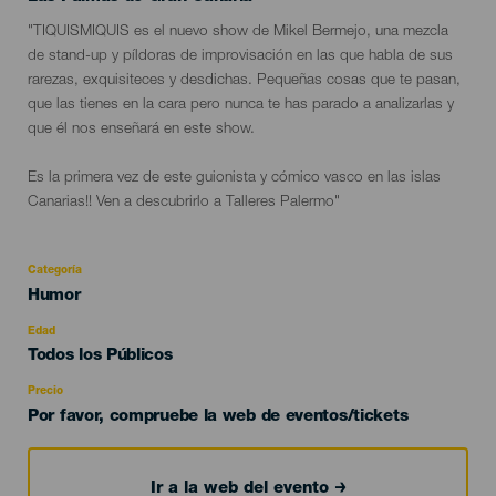
Descripción
"TIQUISMIQUIS es el nuevo show de Mikel Bermejo, una mezcla
del
de stand-up y píldoras de improvisación en las que habla de sus
evento
rarezas, exquisiteces y desdichas. Pequeñas cosas que te pasan,
que las tienes en la cara pero nunca te has parado a analizarlas y
que él nos enseñará en este show.
Es la primera vez de este guionista y cómico vasco en las islas
Canarias!! Ven a descubrirlo a Talleres Palermo"
Categoría
Categoría
Humor
del
evento
Edad
Edad
Todos los Públicos
Recomendada
Precio
Por favor, compruebe la web de eventos/tickets
Ir a la web del evento