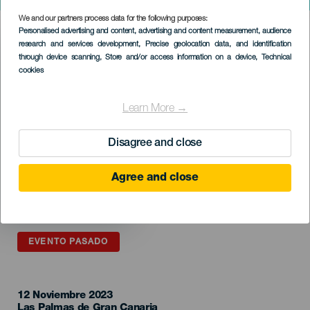
Tiquismiquis
We and our partners process data for the following purposes:
Imagen
Personalised advertising and content, advertising and content measurement, audience
Listado
research and services development
, Precise geolocation data, and identification
through device scanning
, Store and/or access information on a device
, Technical
cookies
Learn More →
Disagree and close
Agree and close
EVENTO PASADO
12 Noviembre 2023
Localidad
Las Palmas de Gran Canaria