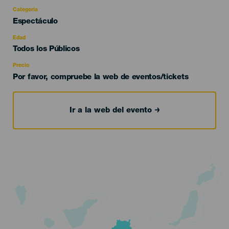
Categoría
Categoría
Espectáculo
del
evento
Edad
Edad
Todos los Públicos
Recomendada
Precio
Por favor, compruebe la web de eventos/tickets
Ir a la web del evento