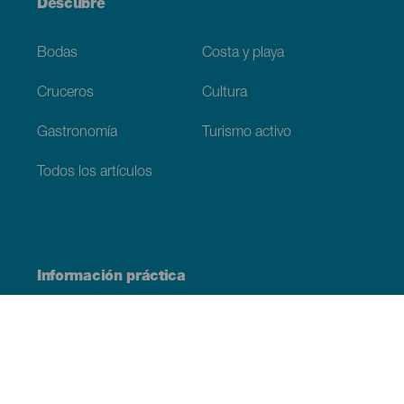
Descubre
Bodas
Costa y playa
Cruceros
Cultura
Gastronomía
Turismo activo
Todos los artículos
Información práctica
Agenda
Clima
Cómo llegar
Dónde comer